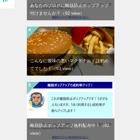
あなたのブログに離脱防止ポップアップ
付けませんか？
（92 view）
こんなに後味の悪いマクドナルドは初め
てでした！
（83 view）
離脱防止ポップアップ無料配布中！
（82
view）