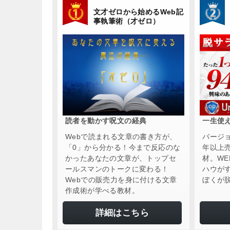
文才ゼロから始めるWeb記
事執筆術（才ゼロ）
読者を動かす呪文の経典
一生使
Webで読まれる文章の書き方が、
バージ
「0」から分かる！今まで反応のな
年以上
かったあなたの文章が、トップセ
材。W
ールスマンのトークに変わる！
ハウが
Webでの販売力を身に付ける文章
ぼくが
作成術が学べる教材。
詳細はこちら