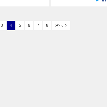
（願）！
3
4
5
6
7
8
次へ