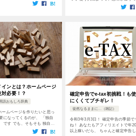
にとってです！ なぜならこれか
ってました！？
アフィリエイトをビジネスとして
人が 一気に増えるか […]
メインとは？ホームページ
絶対必要！？
確定申告でe-tax初挑戦！も
にくくてブチギレ！
用語おもしろ辞典
徒然なるままに…（雑記）
ホームページを作りたいと思っ
必要になってくるのが、 「独自
令和3年3月3日！ 確定申告の季節で
 です でも、そもそも 独自ド
ね！ あなたもアフィリエイトで年2
てなんなんでしょう？
以上稼いだら、 ちゃんと確定申告