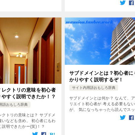
ょうね！ ぼくの周りのアフィリエ
の何人かは、 税務調査にあって、 
恐怖を語ってくれましたよ…。
サブドメインとは？初心者に
かりやすく説明するぞ！
サイト内用語おもしろ辞典
ィレクトリの意味を初心者
りやすく説明できたか！？
サブドメインとは何か？ なんて、
リエイト初心者が 考える必要もな
用語おもしろ辞典
が、 気になっちゃったら読んでス
レクトリの意味とは？ サブドメ
しましょう！
違いなども含め、 初心者にもわ
く説明できたかー(笑)！？