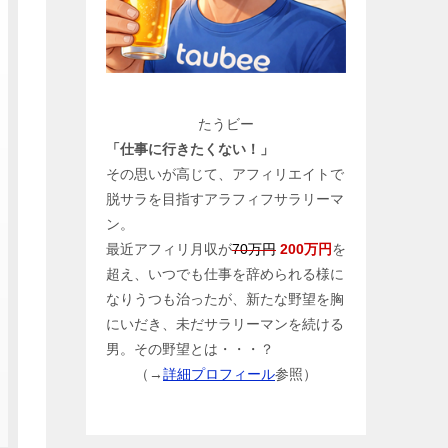
たうビー
「仕事に行きたくない！」
その思いが高じて、アフィリエイトで
脱サラを目指すアラフィフサラリーマ
ン。
最近アフィリ月収が
70万円
200万円
を
超え、いつでも仕事を辞められる様に
なりうつも治ったが、新たな野望を胸
にいだき、未だサラリーマンを続ける
男。その野望とは・・・？
（→
詳細プロフィール
参照）