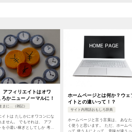
1】アフィリエイトはオワ
ホームページとは何か？ウェ
ころかニューノーマルに！
イトとの違いって！？
ままに…（雑記）
サイト内用語おもしろ辞典
エイトは たしかにオワコンにな
ホームページと言う言葉は、 あな
れません。 でもそれは、 アフ
く使うと思います。 ただ、ホーム
トを小遣い稼ぎとしてしか 考え
って 使う人によって、意味が違う