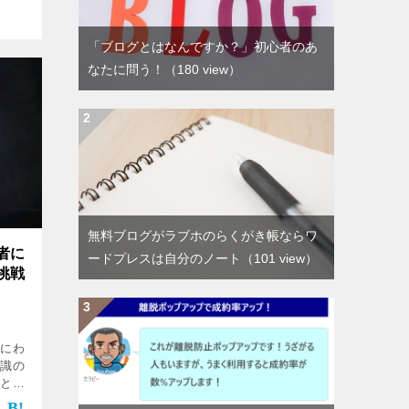
「ブログとはなんですか？」初心者のあ
なたに問う！
（180 view）
無料ブログがラブホのらくがき帳ならワ
者に
ードプレスは自分のノート
（101 view）
挑戦
者にわ
知識の
んとか
さい