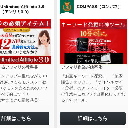
Unlimited Affiliate 3.0
COMPASS（コンパス）
（アンリミ3.0）
えるアフィリの教科書
アフィリ作業が効率化
ョンアップを重ねながら10
「お宝キーワード探索」、「検索
売れ続けてるモンスター教
順位チェック」、「ライバルサイ
EBでモノを売るためのノウ
ト分析」のアフィリエイター必須
すべて身につく！
の作業をこれ1つで自動化してくれ
脱サラできた最終兵器！
る3in1ツール。
詳細はこちら
詳細はこちら