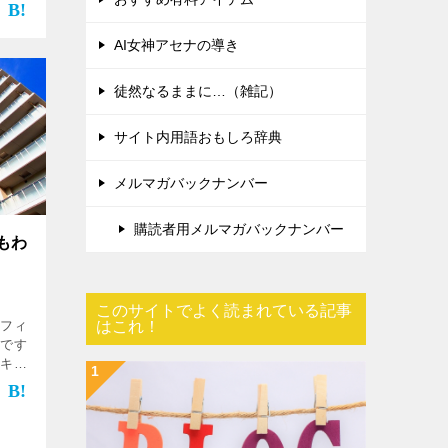
イター
その
AI女神アセナの導き
徒然なるままに…（雑記）
サイト内用語おもしろ辞典
メルマガバックナンバー
購読者用メルマガバックナンバー
もわ
このサイトでよく読まれている記事
はこれ！
アフィ
いです
ッキリ