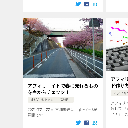
イトで稼ごうと思ったら、 答えはたった
一つしかありませんよ！
アフィ
ド作り
アフィリエイトで春に売れるもの
を今からチェック！
アフィリ
徒然なるままに…（雑記）
アフィリ
忘れて 
2021年2月22日 三浦海岸は、すっかり桜
い！」 
満開です！
パスワー
す！