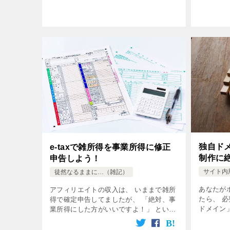
てない人
らは、 
本気でやる
独自ド
e-taxで雑所得を事業所得に修正
制作に
申告しよう！
サイト内
徒然なるままに…（雑記）
あなたが
アフィリエイトの収入は、 いままで雑所
たら、 
得で確定申告してましたが、 「絶対、事
ドメイン」
業所得にした方がいいですよ！」 という
メインっ
お話です。