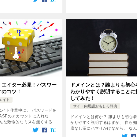
リエイター必見！パスワー
ドメインとは？誰よりも初心
方のコツ！
わかりやすく説明することに
してみた！
エイト
サイト内用語おもしろ辞典
エイト作業中に、 パスワードを
「ASPのアカウントに入れな
ドメインとは何か？ 誰よりも初心
そんな致命的なミスを無くする
かりやすく説明するはずが、 自ら
ドの作り方のコツをご紹介しま
底なし沼にハマりかけながら、 な
書き上げたので、 読んでやって下