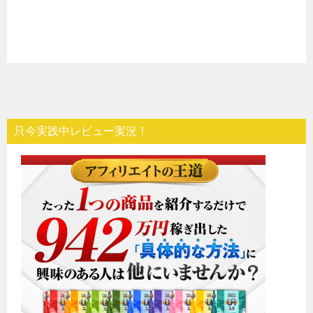
t
只今実践中レビュー実況！