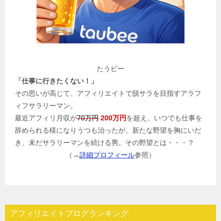
たうビー
「仕事に行きたくない！」
その思いが高じて、アフィリエイトで脱サラを目指すアラフ
ィフサラリーマン。
最近アフィリ月収が
70万円
200万円
を超え、いつでも仕事を
辞められる様になりうつも治ったが、新たな野望を胸にいだ
き、未だサラリーマンを続ける男。その野望とは・・・？
（→
詳細プロフィール
参照）
アフィリエイトブログランキング