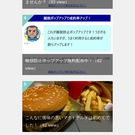
ませんか？
（93 view）
離脱防止ポップアップ無料配布中！
（82
view）
こんなに後味の悪いマクドナルドは初めてで
した！
（82 view）