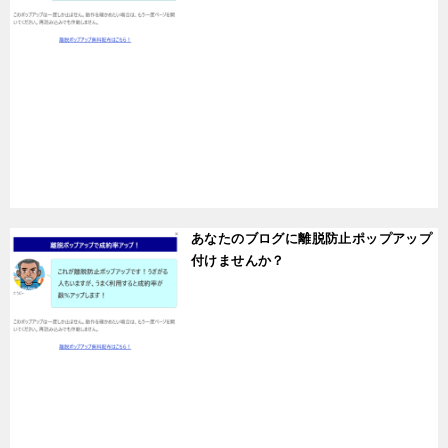
t
あなたのブログに離脱防止ポップアップ
付けませんか？