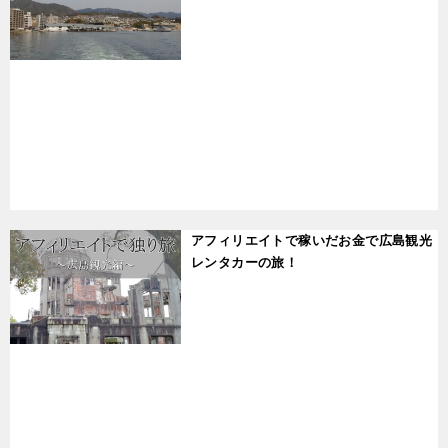
t
アフィリエイトで稼いだお金で広島観光
レンタカーの旅！