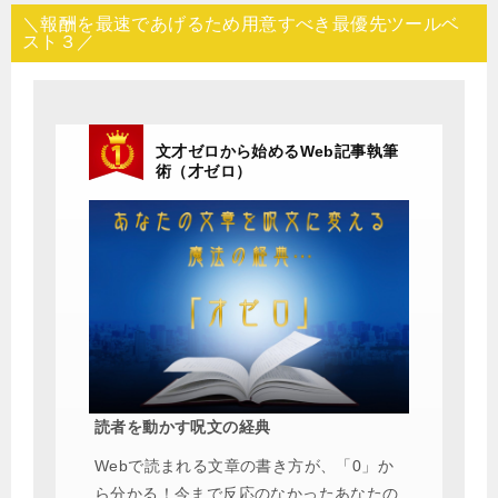
＼報酬を最速であげるため用意すべき最優先ツールベ
スト３／
文才ゼロから始めるWeb記事執筆
術（才ゼロ）
読者を動かす呪文の経典
Webで読まれる文章の書き方が、「0」か
ら分かる！今まで反応のなかったあなたの