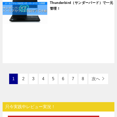
Thunderbird（サンダーバード）で一元
管理！
t
1
2
3
4
5
6
7
8
次へ
只今実践中レビュー実況！