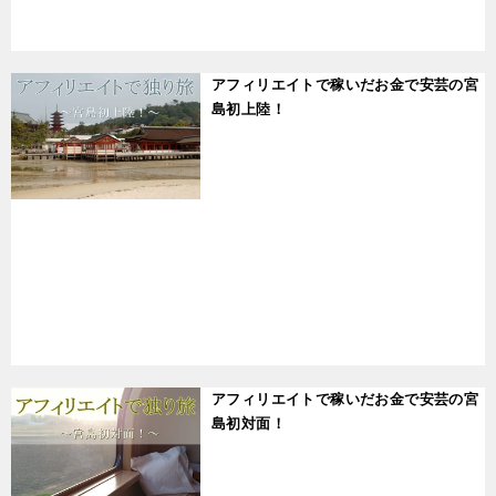
t
アフィリエイトで稼いだお金で安芸の宮
島初上陸！
t
アフィリエイトで稼いだお金で安芸の宮
島初対面！