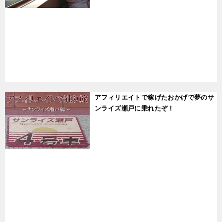
t
アフィリエイトで稼げたおかげで夢のサ
ンライズ瀬戸に乗れたぞ！
t