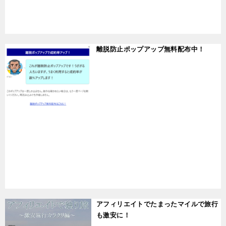
t
離脱防止ポップアップ無料配布中！
t
アフィリエイトでたまったマイルで旅行
も激安に！