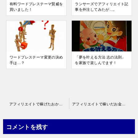
有料ワードプレステーマ賢威を
ランサーズでアフィリエイト記
買いました！
事を外注してみたが…。
ワードプレステーマ変更の決め
「夢を叶える方法 志の法則」
手は…？
を家族で楽しんでます！
投
アフィリエイトで稼げたおかげで夢のサンライズ瀬戸に乗るぞ！
アフィリエイトで稼いだお金で安芸の宮島初対面！
稿
ナ
コメントを残す
ビ