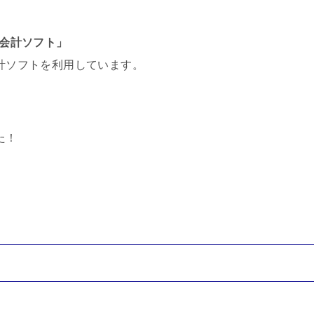
ド会計ソフト」
計ソフトを利用しています。
た！
！