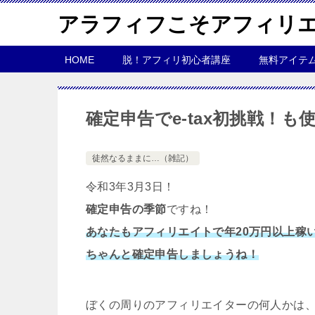
アラフィフこそアフィリ
HOME
脱！アフィリ初心者講座
無料アイテ
確定申告でe-tax初挑戦！
徒然なるままに…（雑記）
令和3年3月3日！
確定申告の季節
ですね！
あなたもアフィリエイトで年20万円以上稼
ちゃんと確定申告しましょうね！
ぼくの周りのアフィリエイターの何人かは