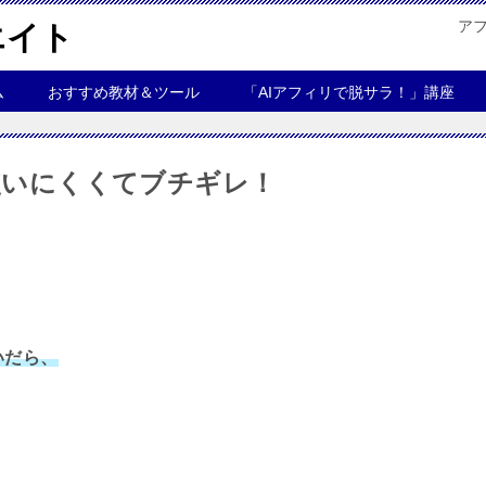
ア
エイト
ム
おすすめ教材＆ツール
「AIアフィリで脱サラ！」講座
も使いにくくてブチギレ！
いだら、
、