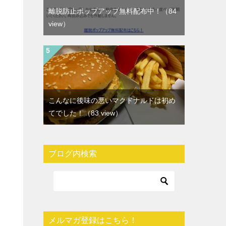
離脱防止ポップアップ無料配布中！
（84
view）
こんなに後味の悪いマクドナルドは初め
てでした！
（83 view）
ブログ内検索
メルマガ登録はこちら！