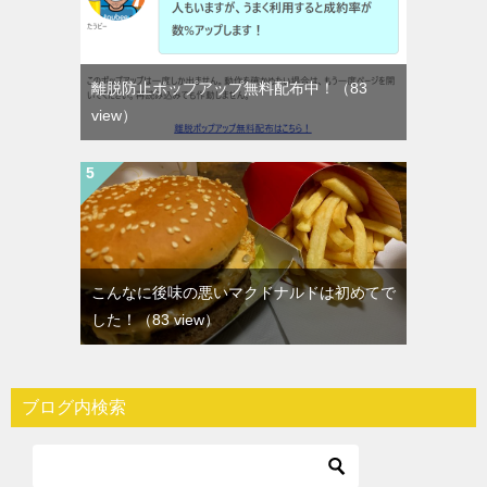
離脱防止ポップアップ無料配布中！
（83
view）
こんなに後味の悪いマクドナルドは初めてで
した！
（83 view）
ブログ内検索