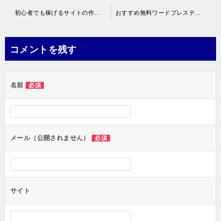
投
初心者でも稼げるサイトの作り方はhtmlをez-HTMLでいじれ！
おすすめ無料ワードプレステーマ「Xeory Base」の図解インストール方法
稿
ナ
コメントを残す
ビ
ゲ
名前
必須
ー
シ
ョ
ン
メール（公開されません）
必須
サイト