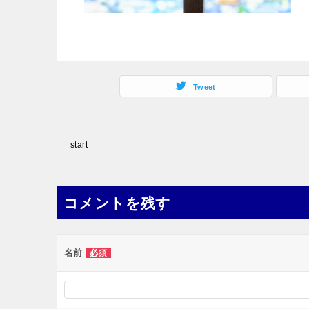
Tweet
投
start
稿
ナ
コメントを残す
ビ
ゲ
ー
名前
必須
シ
ョ