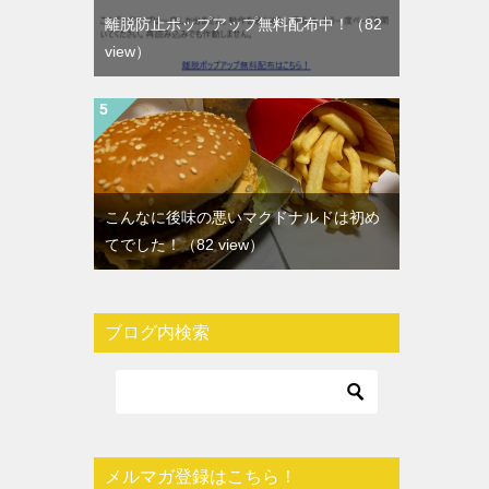
離脱防止ポップアップ無料配布中！
（82
view）
こんなに後味の悪いマクドナルドは初め
てでした！
（82 view）
ブログ内検索
メルマガ登録はこちら！