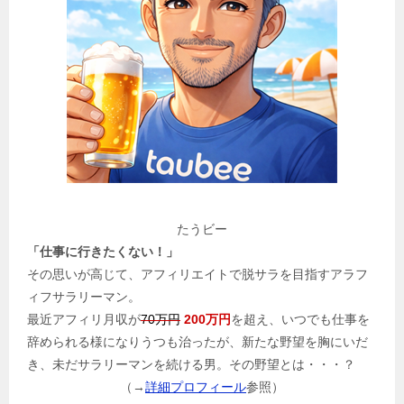
たうビー
「仕事に行きたくない！」
その思いが高じて、アフィリエイトで脱サラを目指すアラフ
ィフサラリーマン。
最近アフィリ月収が
70万円
200万円
を超え、いつでも仕事を
辞められる様になりうつも治ったが、新たな野望を胸にいだ
き、未だサラリーマンを続ける男。その野望とは・・・？
（→
詳細プロフィール
参照）