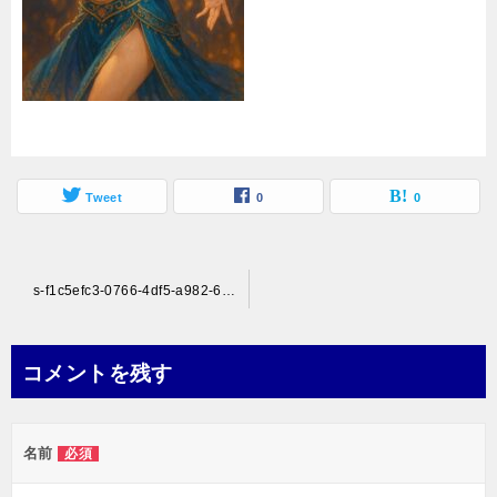
Tweet
0
0
投
s-f1c5efc3-0766-4df5-a982-6ff0ceeb572f
稿
ナ
コメントを残す
ビ
ゲ
名前
必須
ー