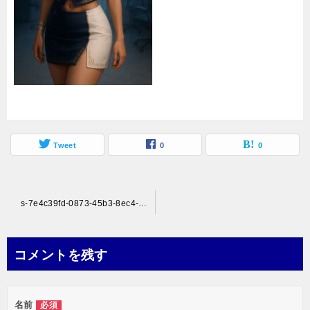
Tweet
0
0
投
s-7e4c39fd-0873-45b3-8ec4-97d9d8e65427
稿
ナ
コメントを残す
ビ
ゲ
名前
必須