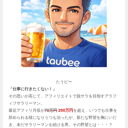
たうビー
「仕事に行きたくない！」
その思いが高じて、アフィリエイトで脱サラを目指すアラフ
ィフサラリーマン。
最近アフィリ月収が
70万円
200万円
を超え、いつでも仕事を
辞められる様になりうつも治ったが、新たな野望を胸にいだ
き、未だサラリーマンを続ける男。その野望とは・・・？