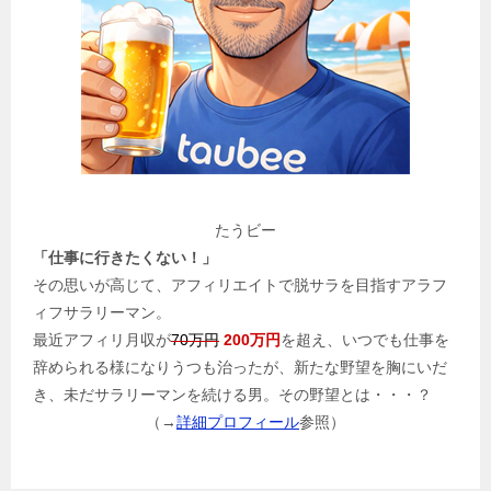
たうビー
「仕事に行きたくない！」
その思いが高じて、アフィリエイトで脱サラを目指すアラフ
ィフサラリーマン。
最近アフィリ月収が
70万円
200万円
を超え、いつでも仕事を
辞められる様になりうつも治ったが、新たな野望を胸にいだ
き、未だサラリーマンを続ける男。その野望とは・・・？
（→
詳細プロフィール
参照）