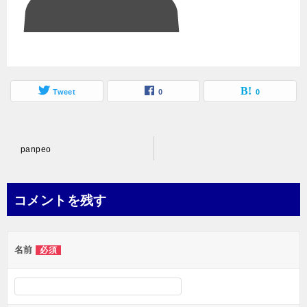
Tweet
0
0
投
panpeo
稿
ナ
コメントを残す
ビ
ゲ
名前
必須
ー
シ
ョ