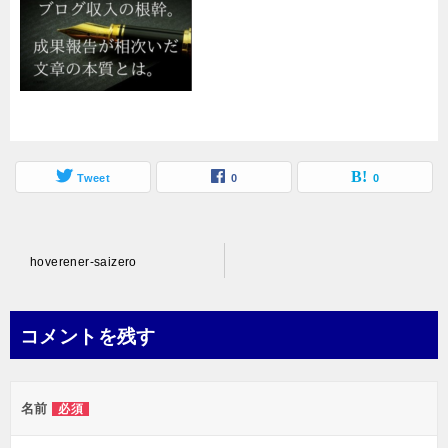
Tweet
0
0
投
hoverener-saizero
稿
ナ
コメントを残す
ビ
ゲ
名前
必須
ー