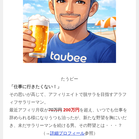
たうビー
「仕事に行きたくない！」
その思いが高じて、アフィリエイトで脱サラを目指すアラフ
ィフサラリーマン。
最近アフィリ月収が
70万円
200万円
を超え、いつでも仕事を
辞められる様になりうつも治ったが、新たな野望を胸にいだ
き、未だサラリーマンを続ける男。その野望とは・・・？
（→
詳細プロフィール
参照）