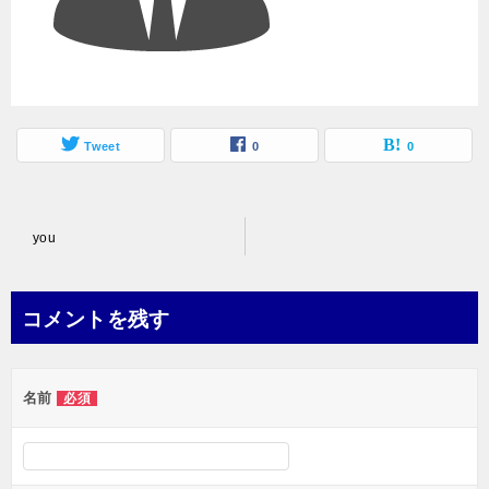
Tweet
0
0
投
you
稿
ナ
コメントを残す
ビ
ゲ
名前
必須
ー
シ
ョ