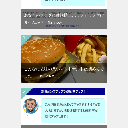
あなたのブログに離脱防止ポップアップ付け
ませんか？
（92 view）
こんなに後味の悪いマクドナルドは初めてで
した！
（86 view）