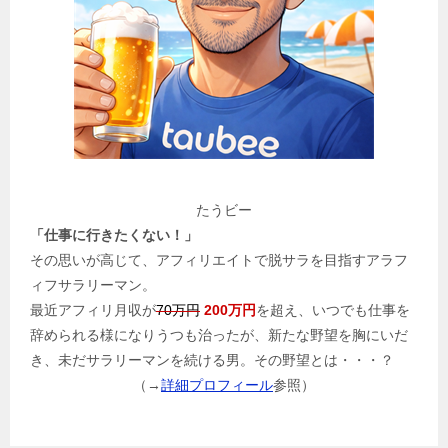
たうビー
「仕事に行きたくない！」
その思いが高じて、アフィリエイトで脱サラを目指すアラフ
ィフサラリーマン。
最近アフィリ月収が
70万円
200万円
を超え、いつでも仕事を
辞められる様になりうつも治ったが、新たな野望を胸にいだ
き、未だサラリーマンを続ける男。その野望とは・・・？
（→
詳細プロフィール
参照）