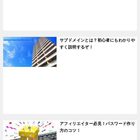
t
サブドメインとは？初心者にもわかりや
すく説明するぞ！
t
アフィリエイター必見！パスワード作り
方のコツ！