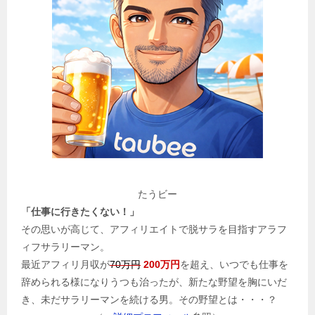
たうビー
「仕事に行きたくない！」
その思いが高じて、アフィリエイトで脱サラを目指すアラフ
ィフサラリーマン。
最近アフィリ月収が
70万円
200万円
を超え、いつでも仕事を
辞められる様になりうつも治ったが、新たな野望を胸にいだ
き、未だサラリーマンを続ける男。その野望とは・・・？