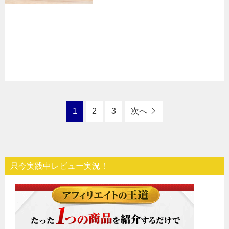
t
1
2
3
次へ
只今実践中レビュー実況！