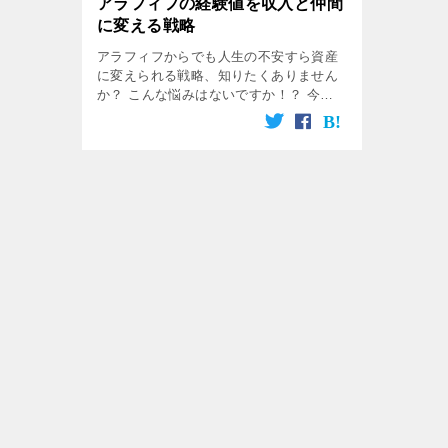
アラフィフの経験値を収入と仲間
に変える戦略
アラフィフからでも人生の不安すら資産
に変えられる戦略、知りたくありません
か？ こんな悩みはないですか！？ 今の
ままでは生活費が足りない このまま定年
を待ってるだけでいいのか？ 定年後の生
活費がこのままじゃ足りない…。 体 […]