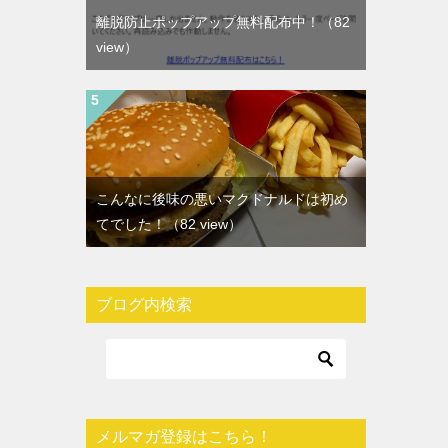
離脱防止ポップアップ無料配布中！
（82
view）
こんなに後味の悪いマクドナルドは初め
てでした！
（82 view）
ブログ内検索
メルマガ登録はこちら！