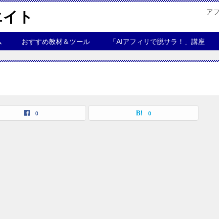
ア
エイト
ム
おすすめ教材＆ツール
「AIアフィリで脱サラ！」講座
0
0