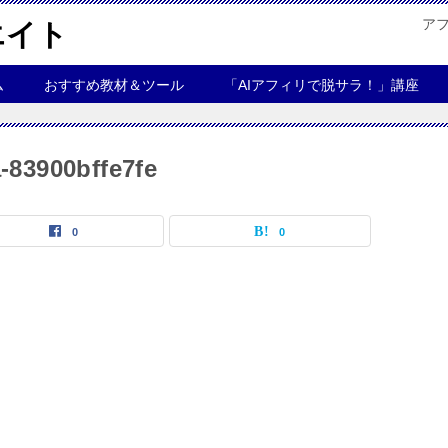
ア
エイト
ム
おすすめ教材＆ツール
「AIアフィリで脱サラ！」講座
-83900bffe7fe
0
0