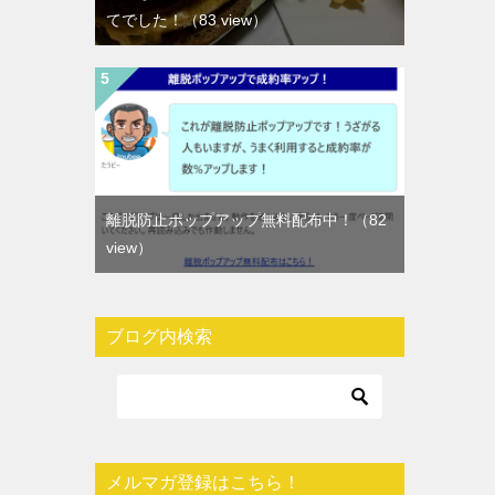
てでした！
（83 view）
離脱防止ポップアップ無料配布中！
（82
view）
ブログ内検索
メルマガ登録はこちら！