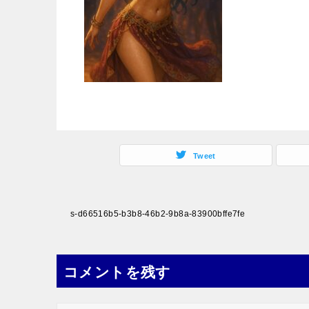
Tweet
投
s-d66516b5-b3b8-46b2-9b8a-83900bffe7fe
稿
ナ
コメントを残す
ビ
ゲ