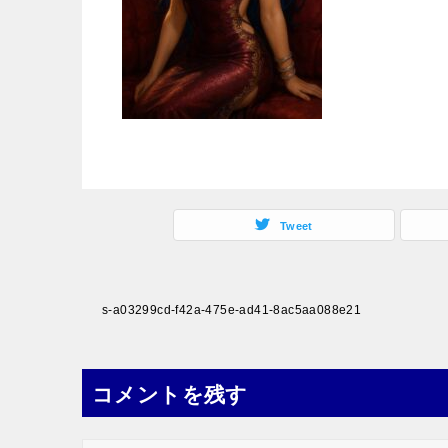
Tweet
投
s-a03299cd-f42a-475e-ad41-8ac5aa088e21
稿
ナ
コメントを残す
ビ
ゲ