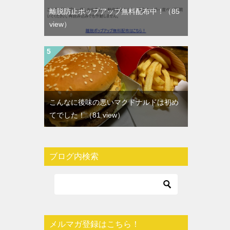
離脱防止ポップアップ無料配布中！
（85
view）
こんなに後味の悪いマクドナルドは初め
てでした！
（81 view）
ブログ内検索
メルマガ登録はこちら！