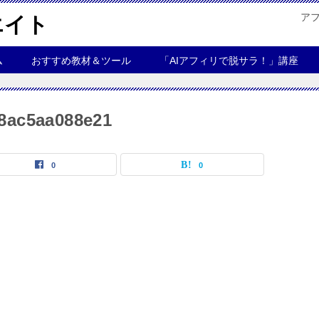
ア
エイト
ム
おすすめ教材＆ツール
「AIアフィリで脱サラ！」講座
-8ac5aa088e21
0
0