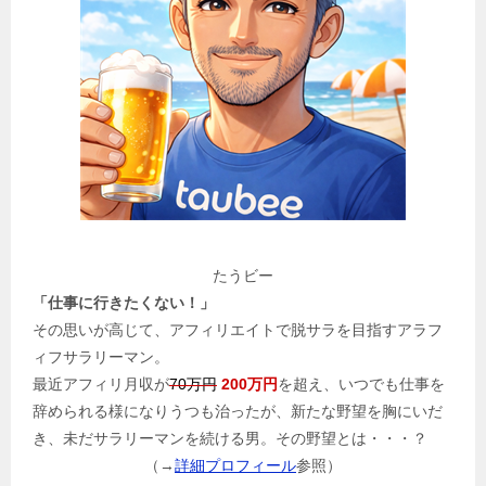
たうビー
「仕事に行きたくない！」
その思いが高じて、アフィリエイトで脱サラを目指すアラフ
ィフサラリーマン。
最近アフィリ月収が
70万円
200万円
を超え、いつでも仕事を
辞められる様になりうつも治ったが、新たな野望を胸にいだ
き、未だサラリーマンを続ける男。その野望とは・・・？
（→
詳細プロフィール
参照）