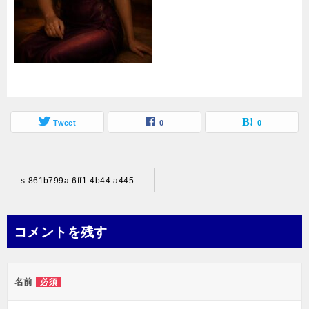
Tweet
0
0
投
s-861b799a-6ff1-4b44-a445-ca99a15f4dde
稿
ナ
コメントを残す
ビ
ゲ
名前
必須
ー