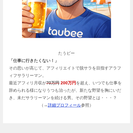
たうビー
「仕事に行きたくない！」
その思いが高じて、アフィリエイトで脱サラを目指すアラフ
ィフサラリーマン。
最近アフィリ月収が
70万円
200万円
を超え、いつでも仕事を
辞められる様になりうつも治ったが、新たな野望を胸にいだ
き、未だサラリーマンを続ける男。その野望とは・・・？
（→
詳細プロフィール
参照）