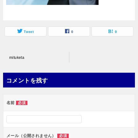
Tweet
0
0
投
mituketa
稿
ナ
コメントを残す
ビ
ゲ
名前
必須
ー
シ
ョ
ン
メール（公開されません）
必須