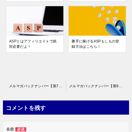
ASPとはアフィリエイトで絶
勝手に稼げるASPもしもの登
対必要だよ！
録方法はこちら！
投
メルマガバックナンバー【第7号】
メルマガバックナンバー【第9号】
稿
ナ
コメントを残す
ビ
ゲ
名前
必須