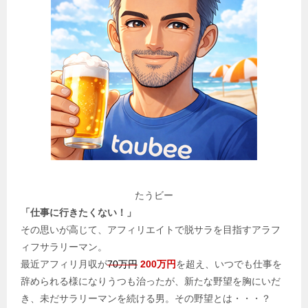
たうビー
「仕事に行きたくない！」
その思いが高じて、アフィリエイトで脱サラを目指すアラフ
ィフサラリーマン。
最近アフィリ月収が
70万円
200万円
を超え、いつでも仕事を
辞められる様になりうつも治ったが、新たな野望を胸にいだ
き、未だサラリーマンを続ける男。その野望とは・・・？