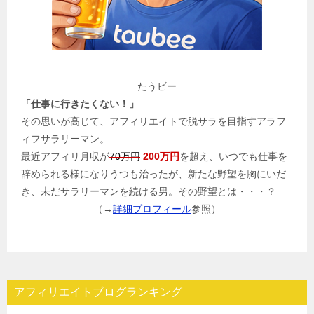
たうビー
「仕事に行きたくない！」
その思いが高じて、アフィリエイトで脱サラを目指すアラフ
ィフサラリーマン。
最近アフィリ月収が
70万円
200万円
を超え、いつでも仕事を
辞められる様になりうつも治ったが、新たな野望を胸にいだ
き、未だサラリーマンを続ける男。その野望とは・・・？
（→
詳細プロフィール
参照）
アフィリエイトブログランキング