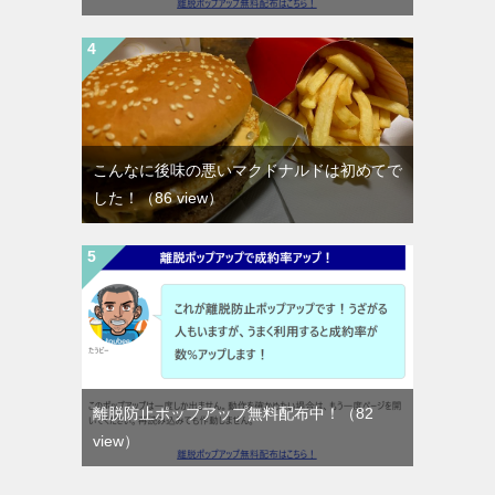
こんなに後味の悪いマクドナルドは初めてで
した！
（86 view）
離脱防止ポップアップ無料配布中！
（82
view）