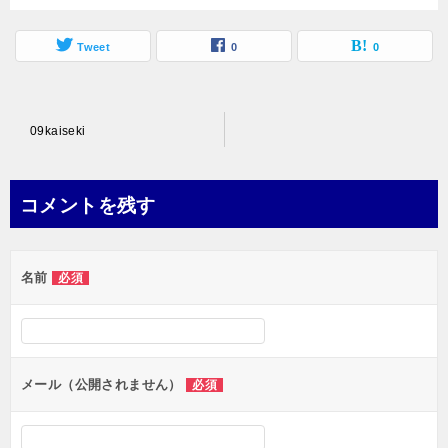
Tweet
0
0
投
09kaiseki
稿
ナ
コメントを残す
ビ
ゲ
名前
必須
ー
シ
ョ
ン
メール（公開されません）
必須