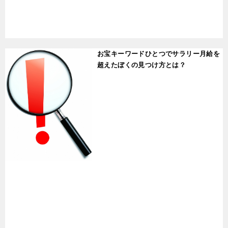
t
お宝キーワードひとつでサラリー月給を
超えたぼくの見つけ方とは？
t