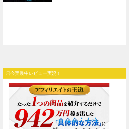
t
只今実践中レビュー実況！