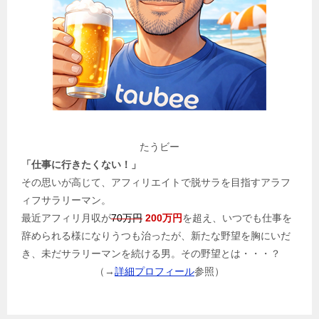
たうビー
「仕事に行きたくない！」
その思いが高じて、アフィリエイトで脱サラを目指すアラフ
ィフサラリーマン。
最近アフィリ月収が
70万円
200万円
を超え、いつでも仕事を
辞められる様になりうつも治ったが、新たな野望を胸にいだ
き、未だサラリーマンを続ける男。その野望とは・・・？
（→
詳細プロフィール
参照）